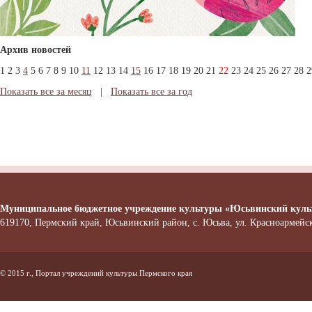
Архив новостей
1
2
3
4
5
6
7
8
9
10
11
12
13
14
15
16
17
18
19
20
21
22
23
24
25
26
27
28
2
Показать все за месяц
|
Показать все за год
Муниципальное бюджетное учреждение культуры «Юсьвинский куль
619170, Пермский край, Юсьвинский район, с. Юсьва, ул. Красноармейска
© 2015 г., Портал учреждений культуры Пермского края